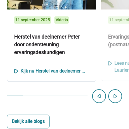
11 september 2025
Video's
11 septem
Herstel van deelnemer Peter
Ervaring
door ondersteuning
(postnat
ervaringsdeskundigen
Lees n
Laurien
Kijk nu Herstel van deelnemer ...
Bekijk alle blogs