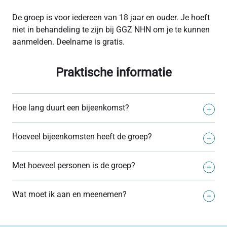
De groep is voor iedereen van 18 jaar en ouder. Je hoeft
niet in behandeling te zijn bij GGZ NHN om je te kunnen
aanmelden. Deelname is gratis.
Praktische informatie
Hoe lang duurt een bijeenkomst?
Eén bijeenkomst duurt 1,5 uur
Hoeveel bijeenkomsten heeft de groep?
Er zijn 8 bijeenkomsten. Er wordt aanwezigheid verwacht
Met hoeveel personen is de groep?
bij alle
bijeenkomsten. Als je écht niet kan, meld je dan af.
Er is plek voor maximaal 12 deelnemers. De groep wordt
Wat moet ik aan en meenemen?
begeleid door een yogadocent.
Trek makkelijk zittende kleding aan en neem zelf een
handdoek mee.