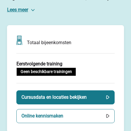
en een betere balans.
Lees meer
Zit je veel in hoofd? Of heb je bijvoorbeeld last van
piekeren, slecht slapen of kun je slecht ontspannen? Dan
kan yoga je hierin ondersteunen. We doen eenvoudige
yoga-oefeningen en meditaties.
Totaal bijeenkomsten
Eerstvolgende training
Geen beschikbare trainingen
Cursusdata en locaties bekijken
Online kennismaken