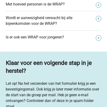
Online duurt een bijeenkomst 1 uur en 15 minuten. Er
Met hoeveel personen is de WRAP?
zijn 9 bijeenkomsten. Let op: na afronding ontvang je
geen certificaat, omdat dit alleen de basis is en we online
Er is plek voor maximaal 12 deelnemers. De groep wordt
geen crisis- en actieplannen maken.
Wordt er aanwezigheid verwacht bij alle
begeleid door 2 ervaringsdeskundigen.
bijeenkomsten voor de WRAP?
Er wordt aanwezigheid verwacht bij alle bijeenkomsten.
Is er ook een WRAP voor jongeren?
Als je écht niet kan, meld je dan tijdig af. Je kunt voor
deze cursus een certificaat krijgen. Om dit certificaat te
Ja er is ook een WRAP voor jongeren van 14 tot en met
krijgen, moet je minimaal 75% van de tijd aanwezig zijn.
18 jaar. Alleen moet je wel in behandeling zijn bij GGZ
Noord-Holland-Noord. De behandelaar kan je dan
Klaar voor een volgende stap in je
aanmelden voor de WRAP.
herstel?
Let op! Na het verzenden van het formulier krijg je een
bevestigingsmail. Ook krijg je later meer informatie over
de start van de groep per mail. Heb je geen e-mail
ontvangen? Controleer dan of deze in je spam-folder
staat.