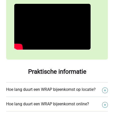
Praktische informatie
Hoe lang duurt een WRAP bijeenkomst op locatie?
Dit is verschillend. Er zijn 8 bijeenkomsten van 2,5 uur of
Hoe lang duurt een WRAP bijeenkomst online?
4 dagen van 5 uur.