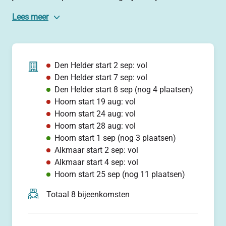
leeft, des te beter het gaat passen. Je krijgt zo steeds
Lees meer
meer grip op je eigen leven.
In de groep trekken we er samen tijd voor uit, staan stil
bij elke stap, wisselen ideeën uit en maken een eerste
Den Helder start 2 sep: vol
versie. Hiermee ga jij verder aan de slag. De sfeer is
Den Helder start 7 sep: vol
veilig, vertrouwd en respectvol.
Den Helder start 8 sep
(nog 4 plaatsen)
Hoorn start 19 aug: vol
We werken vanuit de vijf kernbegrippen van herstel:
Hoorn start 24 aug: vol
hoop, persoonlijke verantwoordelijkheid, eigen
Hoorn start 28 aug: vol
ontwikkeling, opkomen voor jezelf en steun. Een WRAP
Hoorn start 1 sep
(nog 3 plaatsen)
zelf bestaat uit zeven onderdelen, bijvoorbeeld:
Alkmaar start 2 sep: vol
gereedschapskoffer voor welbevinden, plan voor
Alkmaar start 4 sep: vol
dagelijks onderhoud, tekens aan de wand en een plan
Hoorn start 25 sep
(nog 11 plaatsen)
voor na de crisis.
Totaal 8 bijeenkomsten